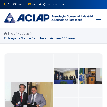
(41) 3038-8500
contato@aciap.com.br
Início
Notícias
INICIO
Entrega de Selo e Carimbo alusivo aos 100 anos da Aciap é realizada em Paranaguá
INSTITUCIONAL
PRODUTOS E SERVIÇOS
ASSOCIE-SE
CONVÊNIOS
NOTÍCIAS