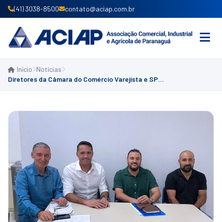
(41) 3038-8500
contato@aciap.com.br
Início
Notícias
INICIO
Diretores da Câmara do Comércio Varejista e SPC, e da Câmara de Assuntos Sindicais da ACIAP participam de reunião com Secretário Municipal do Comércio e Trabalho de Paranaguá
INSTITUCIONAL
PRODUTOS E SERVIÇOS
ASSOCIE-SE
CONVÊNIOS
NOTÍCIAS