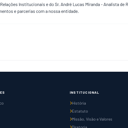
 Relações Institucionais e do Sr. André Lucas Miranda - Analista de
namentos e parcerias com a nossa entidade.
ES
INSTITUCIONAL
co
História
Estatuto
Missão, Visão e Valores
Diretoria