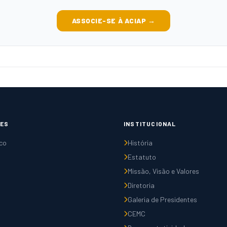
ASSOCIE-SE À ACIAP →
ES
INSTITUCIONAL
co
História
Estatuto
Missão, Visão e Valores
Diretoria
Galeria de Presidentes
CEMC