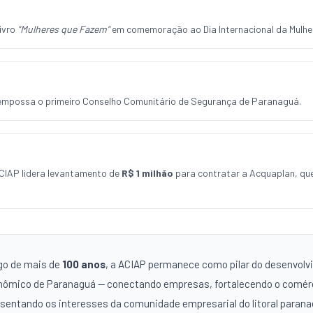
livro
"Mulheres que Fazem"
em comemoração ao Dia Internacional da Mulhe
 empossa o primeiro Conselho Comunitário de Segurança de Paranaguá.
ACIAP lidera levantamento de
R$ 1 milhão
para contratar a Acquaplan, que
go de mais de
100 anos
, a ACIAP permanece como pilar do desenvol
ômico de Paranaguá — conectando empresas, fortalecendo o comér
sentando os interesses da comunidade empresarial do litoral paran