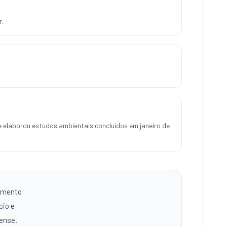
r.
 elaborou estudos ambientais concluídos em janeiro de
vimento
cio e
aense.