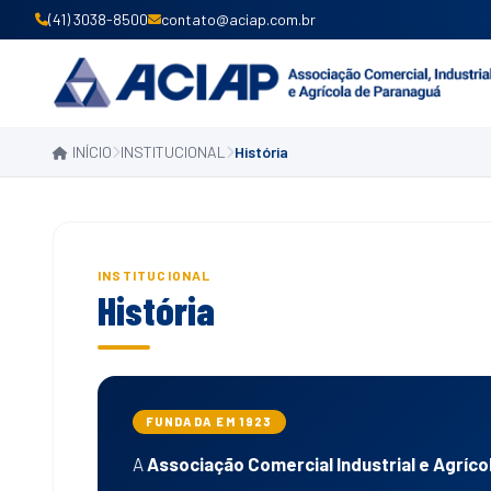
(41) 3038-8500
contato@aciap.com.br
INÍCIO
INSTITUCIONAL
História
INSTITUCIONAL
História
FUNDADA EM 1923
A
Associação Comercial Industrial e Agríco