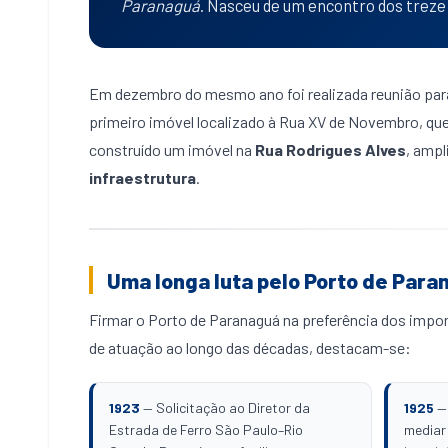
Paranaguá
. Nasceu de um encontro dos treze 
Em dezembro do mesmo ano foi realizada reunião para 
primeiro imóvel localizado à Rua XV de Novembro, que 
construído um imóvel na
Rua Rodrigues Alves
, ampl
infraestrutura
.
Uma longa luta pelo Porto de Para
Firmar o Porto de Paranaguá na preferência dos impor
de atuação ao longo das décadas, destacam-se:
1923
— Solicitação ao Diretor da
1925
— 
Estrada de Ferro São Paulo–Rio
mediar 