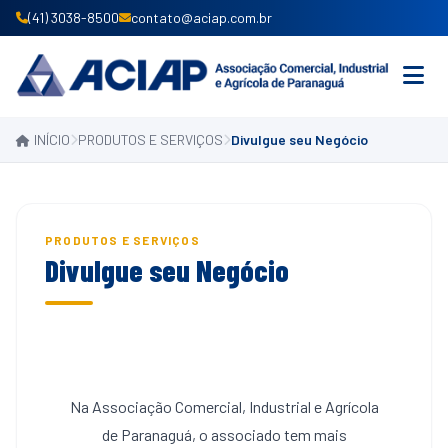
(41) 3038-8500
contato@aciap.com.br
INÍCIO
PRODUTOS E SERVIÇOS
Divulgue seu Negócio
INICIO
INSTITUCIONAL
PRODUTOS E SERVIÇOS
PRODUTOS E SERVIÇOS
Divulgue seu Negócio
ASSOCIE-SE
CONVÊNIOS
NOTÍCIAS
Na Associação Comercial, Industrial e Agrícola
de Paranaguá, o associado tem mais