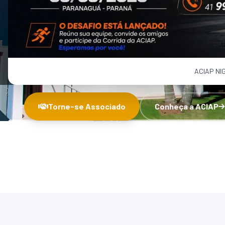
PARANAGUÁ
A ACIAP representa e apoia empresas comerciais,
industriais e agrícolas de Paranaguá e região.
ACIAP NI
Torne-se Associado
Conheça a ACIAP