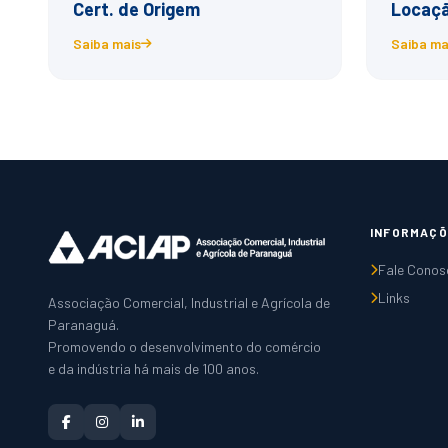
Cert. de Origem
Locaçã
Saiba mais
Saiba ma
INFORMAÇÕ
Fale Conos
Links
Associação Comercial, Industrial e Agrícola de
Paranaguá.
Promovendo o desenvolvimento do comércio
e da indústria há mais de 100 anos.