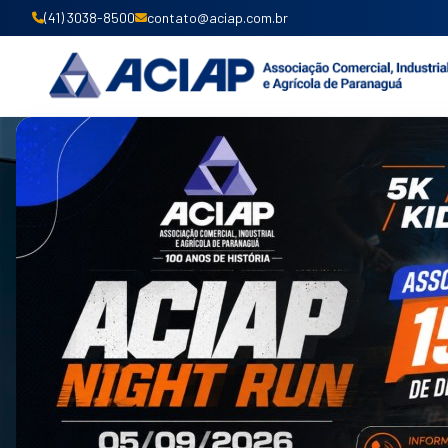
(41) 3038-8500
contato@aciap.com.br
DESDE 1923
FORTALECENDO
O COMÉRCIO DE