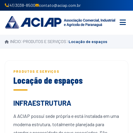
(41) 3038-8500
contato@aciap.com.br
INÍCIO
PRODUTOS E SERVIÇOS
Locação de espaços
INICIO
INSTITUCIONAL
PRODUTOS E SERVIÇOS
PRODUTOS E SERVIÇOS
Locação de espaços
ASSOCIE-SE
CONVÊNIOS
INFRAESTRUTURA
NOTÍCIAS
A ACIAP possui sede própria e está instalada em uma
moderna estrutura, totalmente planejada para
atender a necessidade de seus associados. São