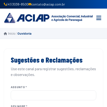
(41) 3038-8500
contato@aciap.com.br
Início
Ouvidoria
INICIO
INSTITUCIONAL
PRODUTOS E SERVIÇOS
Sugestões e Reclamações
ASSOCIE-SE
Use este canal para registrar sugestões, reclamações
CONVÊNIOS
e observações.
NOTÍCIAS
ASSUNTO *
SEU NOME *