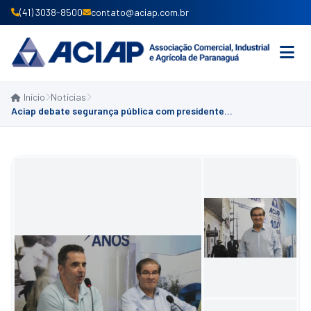
(41) 3038-8500
contato@aciap.com.br
Início
Notícias
INICIO
Aciap debate segurança pública com presidente do Comuseg em reunião com empresários
INSTITUCIONAL
PRODUTOS E SERVIÇOS
ASSOCIE-SE
CONVÊNIOS
NOTÍCIAS